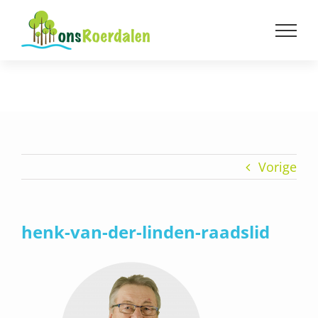
Ga
naar
inhoud
Vorige
henk-van-der-linden-raadslid