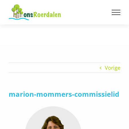
Ga
naar
inhoud
Vorige
marion-mommers-commissielid